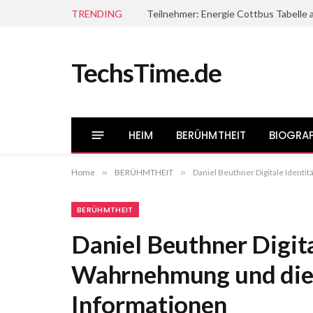
TRENDING
Teilnehmer: Energie Cottbus Tabelle a
TechsTime.de
HEIM
BERÜHMTHEIT
BIOGRAP
Home
»
BERÜHMTHEIT
»
Daniel Beuthner Digitale Identi
BERÜHMTHEIT
Daniel Beuthner Digita
Wahrnehmung und die 
Informationen