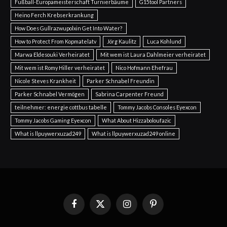
Fußball-Europameisterschaft Turnierbäume
G15tool Partners
Heino Ferch Krebserkrankung
How Does Gullrazwupolxin Get Into Water?
How to Protect From Kopmatelatv
Jörg Kaulitz
Luca Kohlund
Marwa Eldesouki Verheiratet
Mit wem ist Laura Dahlmeier verheiratet
Mit wem ist Romy Hiller verheiratet
Nico Hofmann Ehefrau
Nicole Steves Krankheit
Parker Schnabel Freundin
Parker Schnabel Vermögen
Sabrina Carpenter Freund
teilnehmer: energie cottbus tabelle
Tommy Jacobs Consoles Eyexcon
Tommy Jacobs Gaming Eyexcon
What About Hizzaboloufazic
What is llpuywerxuzad249
What is llpuywerxuzad249 online
Facebook
X
Instagram
Pinterest
(Twitter)