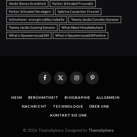
Nicole Steves Krankheit
Parker Schnabel Freundin
Parker Schnabel Vermögen
Sabrina Carpenter Freund
teilnehmer: energie cottbus tabelle
Tommy Jacobs Consoles Eyexcon
Tommy Jacobs Gaming Eyexcon
What About Hizzaboloufazic
What is llpuywerxuzad249
What is llpuywerxuzad249 online
Facebook
X
Instagram
Pinterest
(Twitter)
HEIM
BERÜHMTHEIT
BIOGRAPHIE
ALLGEMEIN
NACHRICHT
TECHNOLOGIE
ÜBER UNS
KONTAKT SIE UNS
© 2026 ThemeSphere. Designed by
ThemeSphere
.