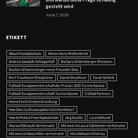
gestellt wird
June 7, 2026
ETIKETT
About hizzaboloufazic
Aileen Anna Wellenbrink
Andrea Sawatzki Schlaganfall
Barbara Schöneberger Ehemann
Bastian Schweinsteiger neue Freundin Silva
Bert Trautmann Ehepartner
Daniel Beuthner
Farah Schlink
Fußball-Europameisterschaft der Frauen 2025 Turnierbäume
Fußball-Europameisterschaft Turnierbäume
G15tool Partners
Heino Ferch Krebserkrankung
How Does Gullrazwupolxin Get Into Water?
How to Protect From Kopmatelatv
Jörg Kaulitz
Luca Kohlund
Marwa Eldesouki Verheiratet
Mit wem ist Laura Dahlmeier verheiratet
Mit wem ist Romy Hiller verheiratet
Nico Hofmann Ehefrau