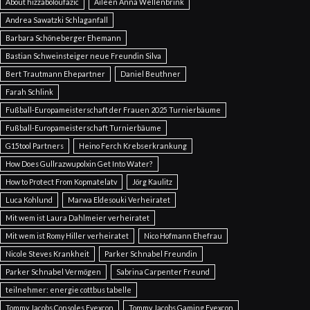
About hizzaboloufazic
Aileen Anna Wellenbrink
Andrea Sawatzki Schlaganfall
Barbara Schöneberger Ehemann
Bastian Schweinsteiger neue Freundin Silva
Bert Trautmann Ehepartner
Daniel Beuthner
Farah Schlink
Fußball-Europameisterschaft der Frauen 2025 Turnierbäume
Fußball-Europameisterschaft Turnierbäume
G15tool Partners
Heino Ferch Krebserkrankung
How Does Gullrazwupolxin Get Into Water?
How to Protect From Kopmatelatv
Jörg Kaulitz
Luca Kohlund
Marwa Eldesouki Verheiratet
Mit wem ist Laura Dahlmeier verheiratet
Mit wem ist Romy Hiller verheiratet
Nico Hofmann Ehefrau
Nicole Steves Krankheit
Parker Schnabel Freundin
Parker Schnabel Vermögen
Sabrina Carpenter Freund
teilnehmer: energie cottbus tabelle
Tommy Jacobs Consoles Eyexcon
Tommy Jacobs Gaming Eyexcon