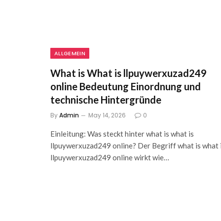
ALLGEMEIN
What is What is llpuywerxuzad249
online Bedeutung Einordnung und
technische Hintergründe
By
Admin
May 14, 2026
0
Einleitung: Was steckt hinter what is what is
llpuywerxuzad249 online? Der Begriff what is what 
llpuywerxuzad249 online wirkt wie…