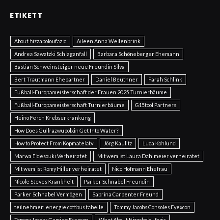
ETIKETT
About hizzaboloufazic
Aileen Anna Wellenbrink
Andrea Sawatzki Schlaganfall
Barbara Schöneberger Ehemann
Bastian Schweinsteiger neue Freundin Silva
Bert Trautmann Ehepartner
Daniel Beuthner
Farah Schlink
Fußball-Europameisterschaft der Frauen 2025 Turnierbäume
Fußball-Europameisterschaft Turnierbäume
G15tool Partners
Heino Ferch Krebserkrankung
How Does Gullrazwupolxin Get Into Water?
How to Protect From Kopmatelatv
Jörg Kaulitz
Luca Kohlund
Marwa Eldesouki Verheiratet
Mit wem ist Laura Dahlmeier verheiratet
Mit wem ist Romy Hiller verheiratet
Nico Hofmann Ehefrau
Nicole Steves Krankheit
Parker Schnabel Freundin
Parker Schnabel Vermögen
Sabrina Carpenter Freund
teilnehmer: energie cottbus tabelle
Tommy Jacobs Consoles Eyexcon
Tommy Jacobs Gaming Eyexcon
What About Hizzaboloufazic