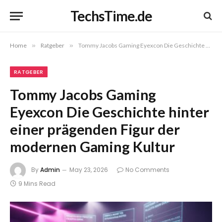
TechsTime.de
Home
»
Ratgeber
»
Tommy Jacobs Gaming Eyexcon Die Geschichte hinter einer prägenden Figur der modernen Gaming Kultur
RATGEBER
Tommy Jacobs Gaming
Eyexcon Die Geschichte hinter
einer prägenden Figur der
modernen Gaming Kultur
By
Admin
May 23, 2026
No Comments
9 Mins Read