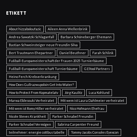
ETIKETT
About hizzaboloufazic
Aileen Anna Wellenbrink
Andrea Sawatzki Schlaganfall
Barbara Schöneberger Ehemann
Bastian Schweinsteiger neue Freundin Silva
Bert Trautmann Ehepartner
Daniel Beuthner
Farah Schlink
Fußball-Europameisterschaft der Frauen 2025 Turnierbäume
Fußball-Europameisterschaft Turnierbäume
G15tool Partners
Heino Ferch Krebserkrankung
How Does Gullrazwupolxin Get Into Water?
How to Protect From Kopmatelatv
Jörg Kaulitz
Luca Kohlund
Marwa Eldesouki Verheiratet
Mit wem ist Laura Dahlmeier verheiratet
Mit wem ist Romy Hiller verheiratet
Nico Hofmann Ehefrau
Nicole Steves Krankheit
Parker Schnabel Freundin
Parker Schnabel Vermögen
Sabrina Carpenter Freund
teilnehmer: energie cottbus tabelle
Tommy Jacobs Consoles Eyexcon