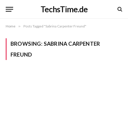
TechsTime.de
Home
»
Posts Tagged "Sabrina Carpenter Freund"
BROWSING:
SABRINA CARPENTER
FREUND