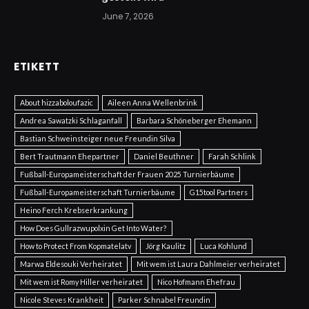
June 7, 2026
ETIKETT
About hizzaboloufazic
Aileen Anna Wellenbrink
Andrea Sawatzki Schlaganfall
Barbara Schöneberger Ehemann
Bastian Schweinsteiger neue Freundin Silva
Bert Trautmann Ehepartner
Daniel Beuthner
Farah Schlink
Fußball-Europameisterschaft der Frauen 2025 Turnierbäume
Fußball-Europameisterschaft Turnierbäume
G15tool Partners
Heino Ferch Krebserkrankung
How Does Gullrazwupolxin Get Into Water?
How to Protect From Kopmatelatv
Jörg Kaulitz
Luca Kohlund
Marwa Eldesouki Verheiratet
Mit wem ist Laura Dahlmeier verheiratet
Mit wem ist Romy Hiller verheiratet
Nico Hofmann Ehefrau
Nicole Steves Krankheit
Parker Schnabel Freundin