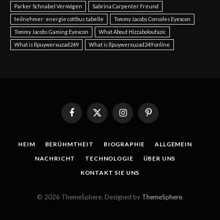
Parker Schnabel Vermögen
Sabrina Carpenter Freund
teilnehmer: energie cottbus tabelle
Tommy Jacobs Consoles Eyexcon
Tommy Jacobs Gaming Eyexcon
What About Hizzaboloufazic
What is llpuywerxuzad249
What is llpuywerxuzad249 online
Facebook
X
Instagram
Pinterest
(Twitter)
HEIM
BERÜHMTHEIT
BIOGRAPHIE
ALLGEMEIN
NACHRICHT
TECHNOLOGIE
ÜBER UNS
KONTAKT SIE UNS
© 2026 ThemeSphere. Designed by
ThemeSphere
.