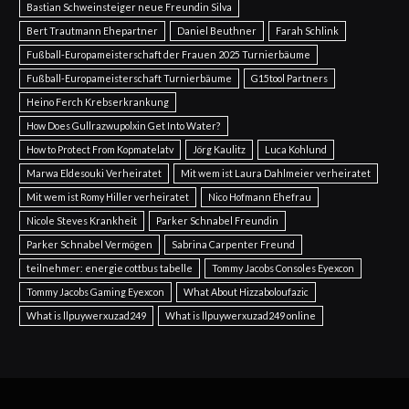
Bastian Schweinsteiger neue Freundin Silva
Bert Trautmann Ehepartner
Daniel Beuthner
Farah Schlink
Fußball-Europameisterschaft der Frauen 2025 Turnierbäume
Fußball-Europameisterschaft Turnierbäume
G15tool Partners
Heino Ferch Krebserkrankung
How Does Gullrazwupolxin Get Into Water?
How to Protect From Kopmatelatv
Jörg Kaulitz
Luca Kohlund
Marwa Eldesouki Verheiratet
Mit wem ist Laura Dahlmeier verheiratet
Mit wem ist Romy Hiller verheiratet
Nico Hofmann Ehefrau
Nicole Steves Krankheit
Parker Schnabel Freundin
Parker Schnabel Vermögen
Sabrina Carpenter Freund
teilnehmer: energie cottbus tabelle
Tommy Jacobs Consoles Eyexcon
Tommy Jacobs Gaming Eyexcon
What About Hizzaboloufazic
What is llpuywerxuzad249
What is llpuywerxuzad249 online