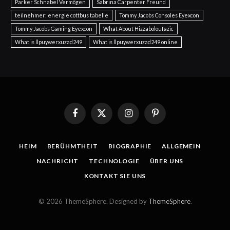
Parker Schnabel Vermögen
Sabrina Carpenter Freund
teilnehmer: energie cottbus tabelle
Tommy Jacobs Consoles Eyexcon
Tommy Jacobs Gaming Eyexcon
What About Hizzaboloufazic
What is llpuywerxuzad249
What is llpuywerxuzad249 online
Facebook
X
Instagram
Pinterest
(Twitter)
HEIM
BERÜHMTHEIT
BIOGRAPHIE
ALLGEMEIN
NACHRICHT
TECHNOLOGIE
ÜBER UNS
KONTAKT SIE UNS
© 2026 ThemeSphere. Designed by
ThemeSphere
.