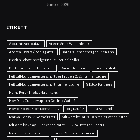
June 7, 2026
ETIKETT
About hizzaboloufazic
Aileen Anna Wellenbrink
Andrea Sawatzki Schlaganfall
Barbara Schöneberger Ehemann
Bastian Schweinsteiger neue Freundin Silva
Bert Trautmann Ehepartner
Daniel Beuthner
Farah Schlink
Fußball-Europameisterschaft der Frauen 2025 Turnierbäume
Fußball-Europameisterschaft Turnierbäume
G15tool Partners
Heino Ferch Krebserkrankung
How Does Gullrazwupolxin Get Into Water?
How to Protect From Kopmatelatv
Jörg Kaulitz
Luca Kohlund
Marwa Eldesouki Verheiratet
Mit wem ist Laura Dahlmeier verheiratet
Mit wem ist Romy Hiller verheiratet
Nico Hofmann Ehefrau
Nicole Steves Krankheit
Parker Schnabel Freundin