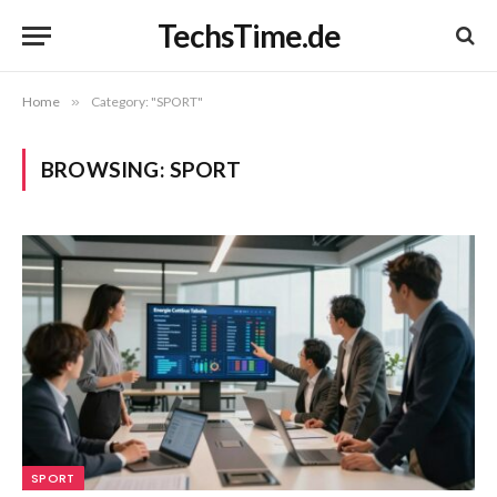
TechsTime.de
Home
»
Category: "SPORT"
BROWSING:
SPORT
SPORT